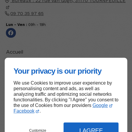
Bureaux : 22 rue Van Gogh,
31170
TOURNFEUILLE
09 70 35 97 65
Lun - Ven :
09h - 19h
Accueil
Contactez-moi
Your privacy is our priority
Mentions légales
Plan du site
We use Cookies to improve user experience by
personalising content and ads, as well as
analyzing traffic and optimizing social networks
functionalities. By clicking "I Agree" you consent to
the use of Cookies from our providers
Google
Haut de page
Facebook
.
I AGREE
Customize