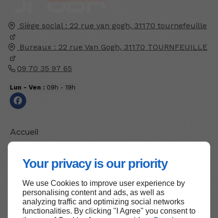
Siège social : 22 rue van gogh,
31170
tournefeuille
Bureaux : 22 rue Van Gogh,
31170
TOURNFEUILLE
09 70 35 97 65
Lun - Ven :
09h - 19h
Accueil
Contactez-moi
Your privacy is our priority
Mentions légales
Plan du site
We use Cookies to improve user experience by
personalising content and ads, as well as
analyzing traffic and optimizing social networks
functionalities. By clicking "I Agree" you consent to