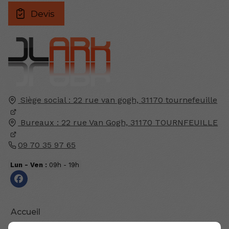
Devis
Siège social : 22 rue van gogh,
31170
tournefeuille
Bureaux : 22 rue Van Gogh,
31170
TOURNFEUILLE
09 70 35 97 65
Lun - Ven :
09h - 19h
Accueil
Contactez-moi